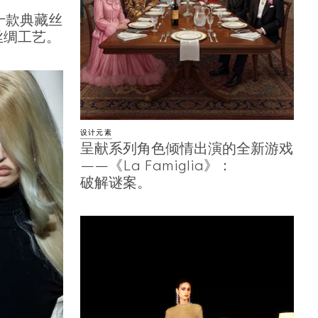
十款典藏丝
丝绸工艺。
设计元素
呈献系列角色倾情出演的全新游戏
——《La Famiglia》：
破解谜案。