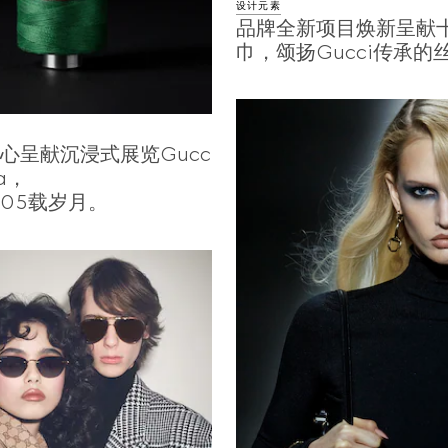
设计元素
品牌全新项目焕新呈献
巾，颂扬Gucci传承的
匠心呈献沉浸式展览Gucc
ia，
105载岁月。