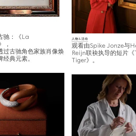
古驰：《La
人物&活动
a》，
观看由Spike Jonze与Ha
透过古驰角色家族肖像焕
Reijn联袂执导的短片《T
牌经典元素。
Tiger》。