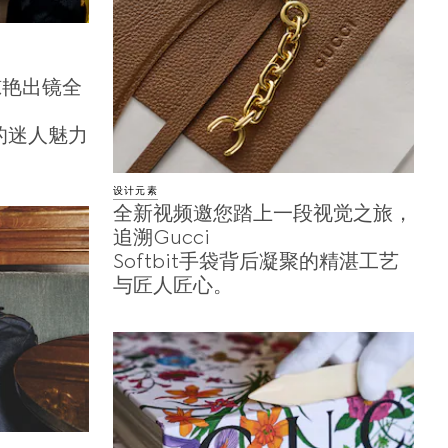
纳惊艳出镜全
的迷人魅力
设计元素
全新视频邀您踏上一段视觉之旅，
追溯Gucci
Softbit手袋背后凝聚的精湛工艺
与匠人匠心。