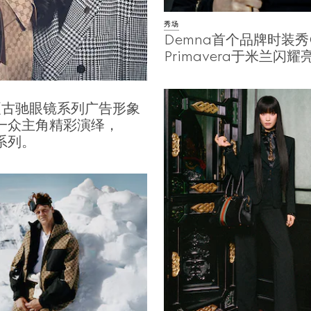
秀场
Demna首个品牌时装秀G
Primavera于米兰闪耀
春夏古驰眼镜系列广告形象
一众主角精彩演绎，
系列。