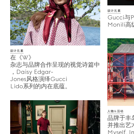
设计元素
Gucci与
Monil
设计元素
在《W》
杂志与品牌合作呈现的视觉诗篇中
，Daisy Edgar-
Jones风格演绎Gucci
Lido系列的内在底蕴。
人物&活动
品牌于丰
并推出艺术
Myself, 