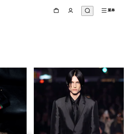
菜单
片
人物&活动
秀场
视频
设计元素
Gucci Equilibrium
Making Of