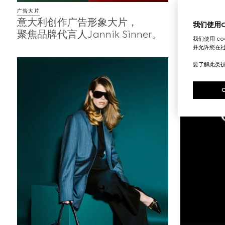
广告大片
广告大片
意大利创作广告形象大片，
全新Gucc
我们使用Co
聚焦品牌代言人Jannik Sinner。
Summe
我们使用 c
的迷人光
并允许您在
演绎远离
要了解此类
自在启程