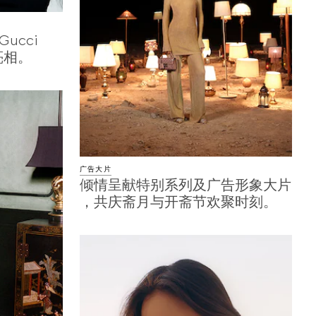
ucci
亮相。
广告大片
倾情呈献特别系列及广告形象大片
，共庆斋月与开斋节欢聚时刻。