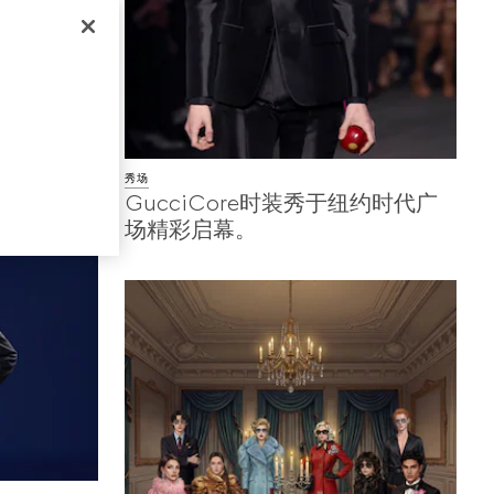
绎品牌全新广
携手袋之间
秀场
GucciCore时装秀于纽约时代广
场精彩启幕。