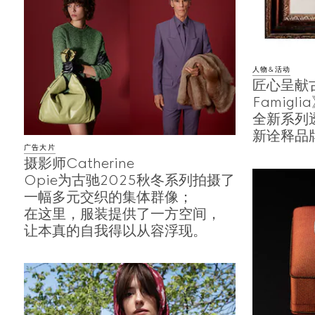
人物&活动
匠心呈献
Famigli
全新系列
新诠释品
广告大片
摄影师Catherine
Opie为古驰2025秋冬系列拍摄了
一幅多元交织的集体群像；
在这里，服装提供了一方空间，
让本真的自我得以从容浮现。