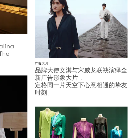
lina
he
广告大片
品牌大使文淇与宋威龙联袂演绎全
新广告形象大片，
定格同一片天空下心意相通的挚友
时刻。