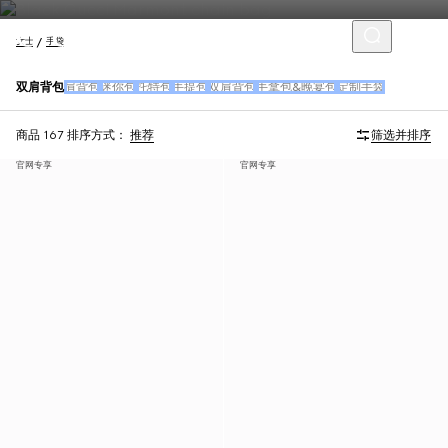
女士
手袋
双肩背包
肩背包
迷你包
托特包
手提包
双肩背包
手拿包&晚宴包
定制手袋
商品 167
排序方式：
推荐
筛选并排序
官网专享
官网专享