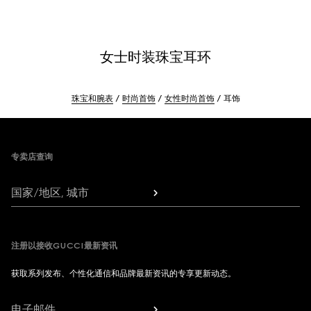
女士时装珠宝耳环
珠宝和腕表
时尚首饰
女性时尚首饰
耳饰
Footer
专卖店查询
国家/地区, 城市
注册以接收GUCCI最新资讯
获取系列发布、个性化通信和品牌最新资讯的专享更新动态。
电子邮件