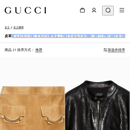
女士
女士服饰
皮革
套头衫和开衫
上衣和衬衫
T恤&卫衣
连衣裙&连体裤
裤子
牛仔布
半裙
连体衣
大
商品 21
排序方式：
推荐
筛选并排序