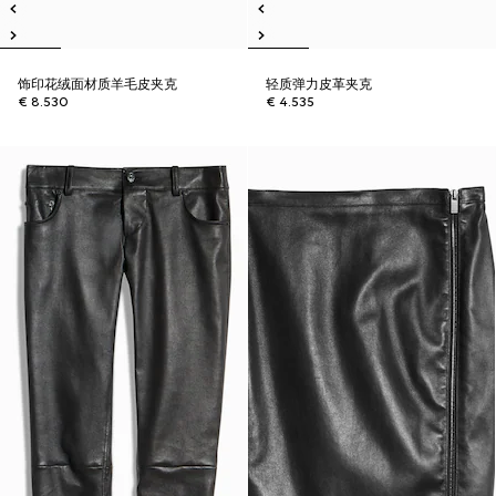
饰印花绒面材质羊毛皮夹克
轻质弹力皮革夹克
€ 8.530
€ 4.535