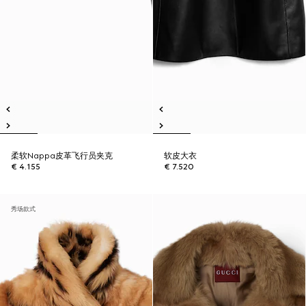
柔软Nappa皮革飞行员夹克
软皮大衣
€ 4.155
€ 7.520
秀场款式