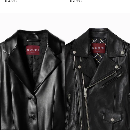
€ 4.535
€ 6.325