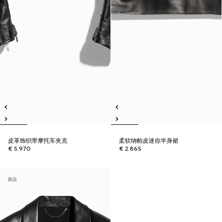
皮革饰织带摩托车夹克
柔软纳帕皮迷你半身裙
€ 5.970
€ 2.865
新品