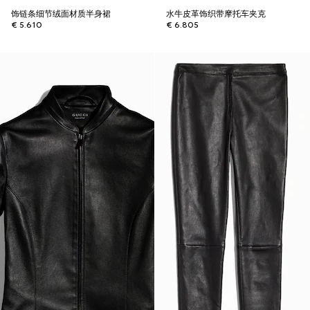
饰链条细节绒面材质半身裙
水牛皮革饰织带摩托车夹克
€ 5.610
€ 6.805