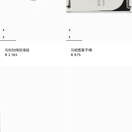
马衔扣绳状项链
马镫图案手镯
€ 2.185
€ 875