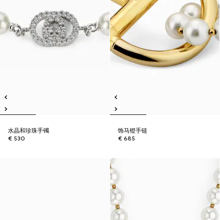
水晶和珍珠手镯
饰马镫手链
€ 530
€ 685