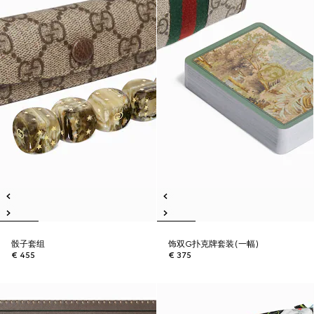
骰子套组
饰双G扑克牌套装(一幅)
€ 455
€ 375