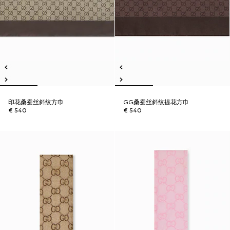
印花桑蚕丝斜纹方巾
GG桑蚕丝斜纹提花方巾
€ 540
€ 540