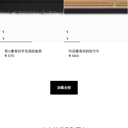
双G桑蚕丝羊毛混纺披肩
印花桑蚕丝斜纹方巾
€ 575
€ 560
加载全部