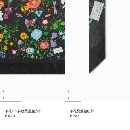
印花GG斜纹桑蚕丝方巾
印花桑蚕丝织带
€ 540
€ 265