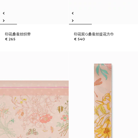
印花桑蚕丝织带
印花双G桑蚕丝提花方巾
€ 265
€ 540