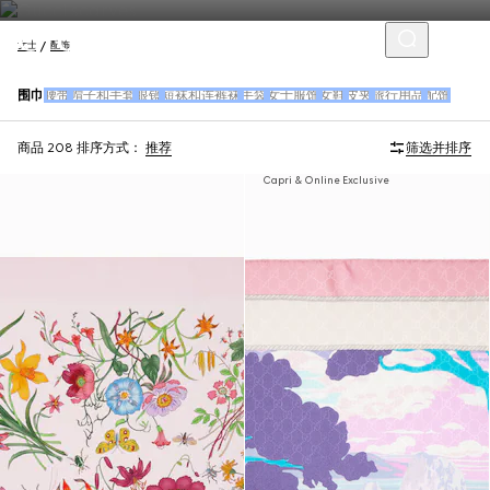
女士
配饰
围巾
腰带
帽子和手套
眼镜
短袜和连裤袜
手袋
女士服饰
女鞋
皮夹
旅行用品
配饰
商品 208
排序方式：
推荐
筛选并排序
Capri & Online Exclusive