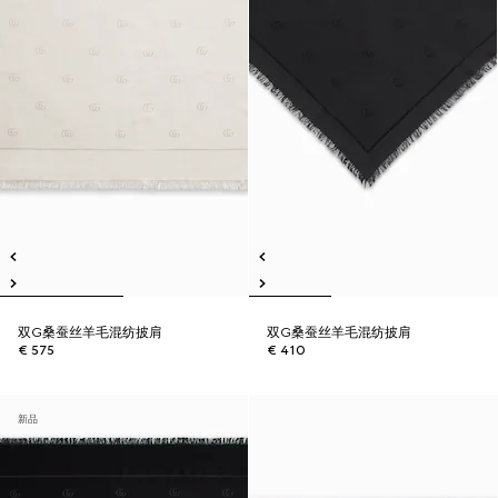
双G桑蚕丝羊毛混纺披肩
双G桑蚕丝羊毛混纺披肩
€ 575
€ 410
新品