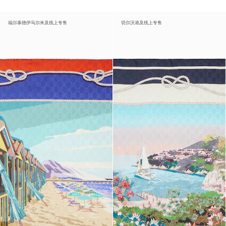
福尔泰德伊马尔米及线上专售
切尔沃港及线上专售