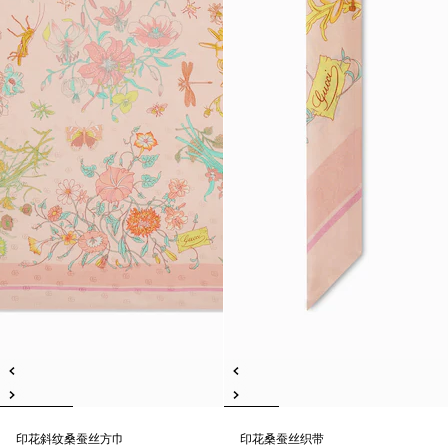
印花斜纹桑蚕丝方巾
印花桑蚕丝织带