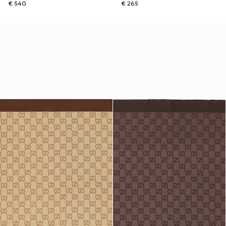
€ 540
€ 265