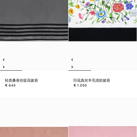
轻质桑蚕丝提花披肩
印花真丝羊毛混纺披肩
€ 645
€ 1.055