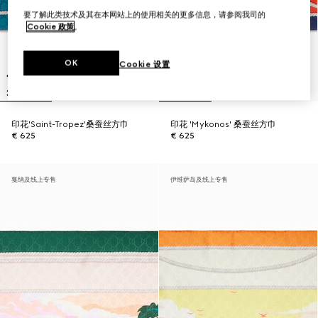
要了解此类技术及其在本网站上的使用相关的更多信息，请参阅我司的
Cookie 政策
。
OK
Cookie 设置
印花'Saint-Tropez'桑蚕丝方巾
印花 'Mykonos' 桑蚕丝方巾
€ 625
€ 625
戛纳及线上专售
伊维萨岛及线上专售