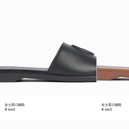
女士双G拖鞋
女士双G拖鞋
€ 660
€ 660