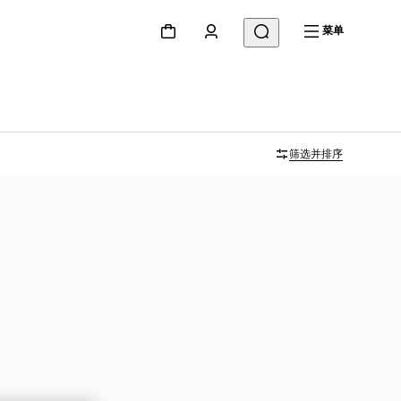
菜单
筛选并排序