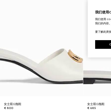
我们使用Co
我们使用 c
我们的内容
要了解此类
女士双G拖鞋
女士双G拖鞋
€ 800
€ 685