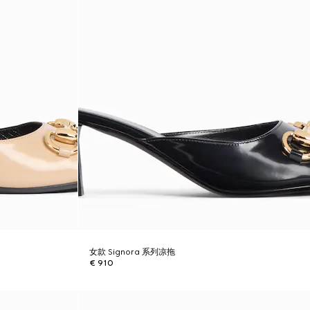
女款 Signora 系列凉拖
€ 910