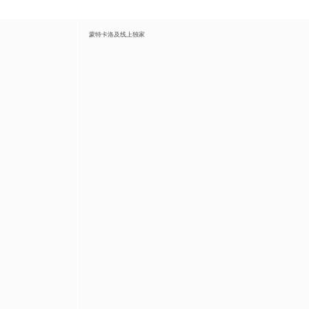
蒙特卡洛及线上独家