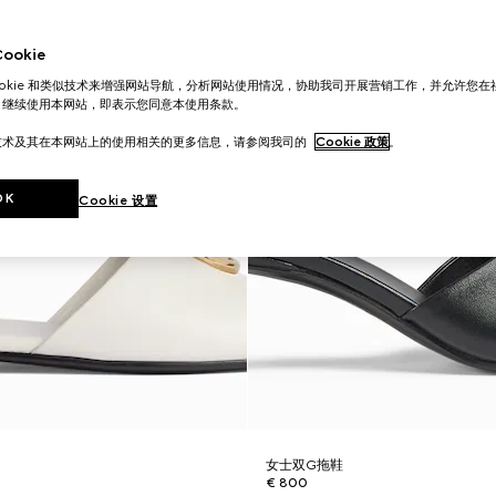
okie
ookie 和类似技术来增强网站导航，分析网站使用情况，协助我司开展营销工作，并允许您
。继续使用本网站，即表示您同意本使用条款。
技术及其在本网站上的使用相关的更多信息，请参阅我司的
Cookie 政策
。
OK
Cookie 设置
女士双G拖鞋
€ 800