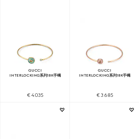
GUCCI
GUCCI
INTERLOCKING系列18K手镯
INTERLOCKING系列18K手镯
€ 4.035
€ 3.685