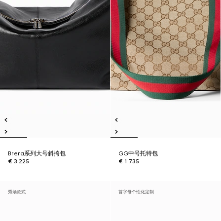
Brera系列大号斜挎包
GG中号托特包
€ 3.225
€ 1.735
秀场款式
首字母个性化定制