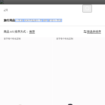
女士
旅行用品
行李箱
休闲包&旅行包
辅料
硬质行李箱
商品 65
排序方式：
推荐
筛选并排序
首字母个性化定制
首字母个性化定制