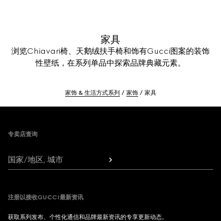
家具
浏览Chiavari椅、天鹅绒扶手椅和饰有Gucci图案的装饰
性壁纸，在系列单品中探索品牌典藏元素。
家饰 & 生活方式系列
家饰
家具
Footer
专卖店查询
国家/地区, 城市
注册以接收GUCCI最新资讯
获取系列发布、个性化通信和品牌最新资讯的专享更新动态。