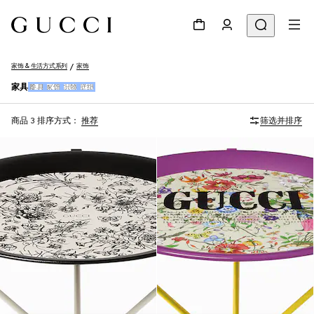
家饰 & 生活方式系列
家饰
家具
餐具
家饰
织物
壁纸
商品 3
排序方式：
推荐
筛选并排序