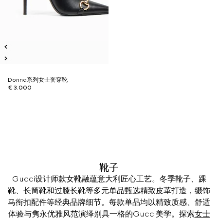
Donna系列女士套穿靴
€ 3.000
靴子
Gucci设计师款女靴融蕴意大利匠心工艺。冬季靴子、踝
靴、长筒靴和过膝长靴等多元单品甄选精致皮革打造，缀饰
马衔扣配件等经典品牌细节。每款单品均以精致质感、舒适
体验与隽永优雅风范演绎别具一格的Gucci美学。探索
女士