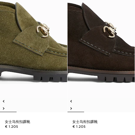
女士马衔扣踝靴
女士马衔扣踝靴
€ 1.205
€ 1.205