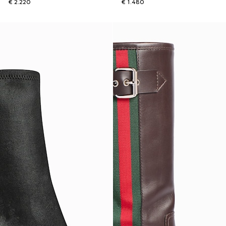
€ 2.220
€ 1.480