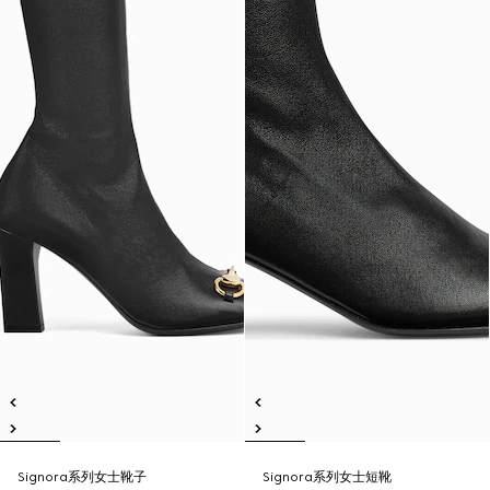
Signora系列女士靴子
Signora系列女士短靴