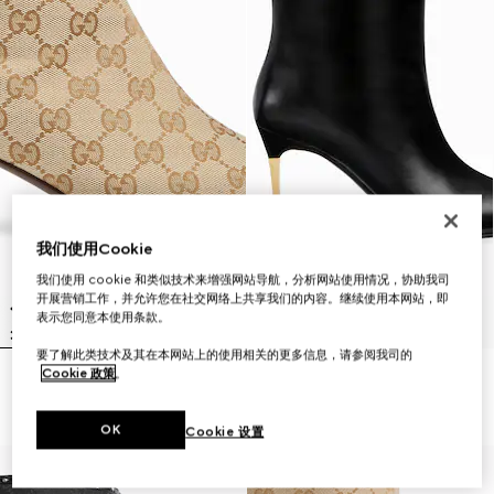
我们使用Cookie
我们使用 cookie 和类似技术来增强网站导航，分析网站使用情况，协助我司
开展营销工作，并允许您在社交网络上共享我们的内容。继续使用本网站，即
表示您同意本使用条款。
要了解此类技术及其在本网站上的使用相关的更多信息，请参阅我司的
Cookie 政策
。
Bombshell系列女士短靴
Bombshell系列女士靴子
€ 1.675
€ 2.140
OK
Cookie 设置