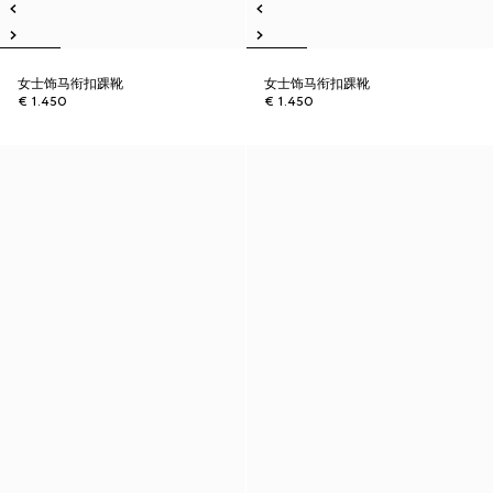
女士饰马衔扣踝靴
女士饰马衔扣踝靴
€ 1.450
€ 1.450