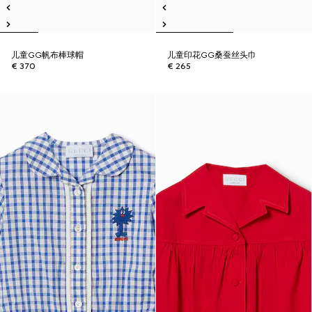
儿童GG帆布棒球帽
儿童印花GG桑蚕丝头巾
€ 370
€ 265