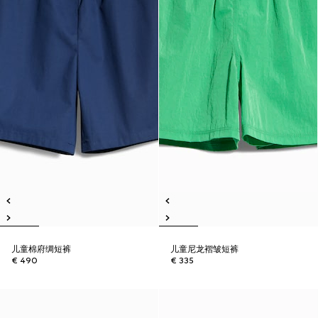
儿童棉府绸短裤
儿童尼龙褶皱短裤
€ 490
€ 335