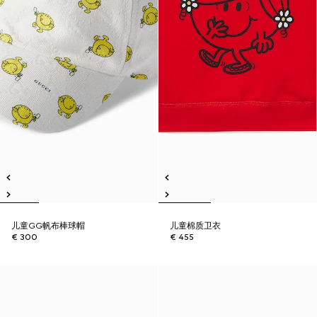
儿童GG帆布棒球帽
儿童棉质卫衣
€ 300
€ 455