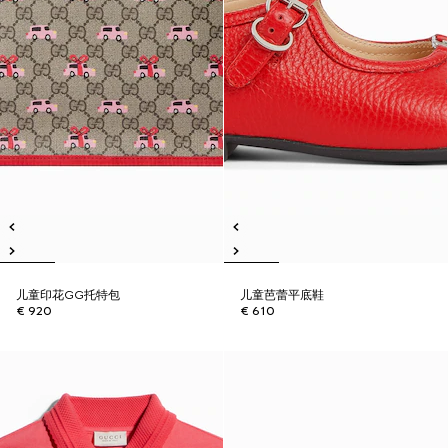
儿童印花GG托特包
儿童芭蕾平底鞋
€ 920
€ 610