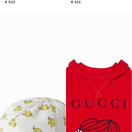
€ 920
€ 455