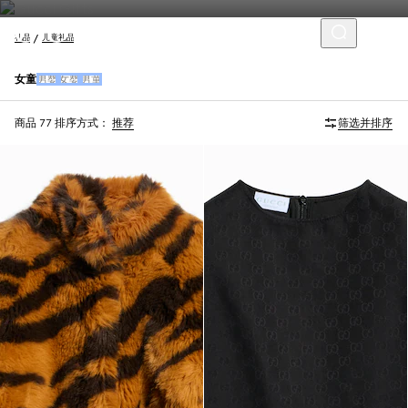
礼品
儿童礼品
女童
男婴
女婴
男童
商品 77
排序方式：
推荐
筛选并排序