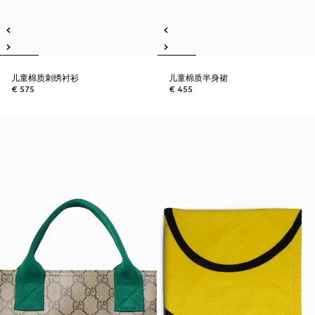
儿童棉质刺绣衬衫
儿童棉质半身裙
€ 575
€ 455