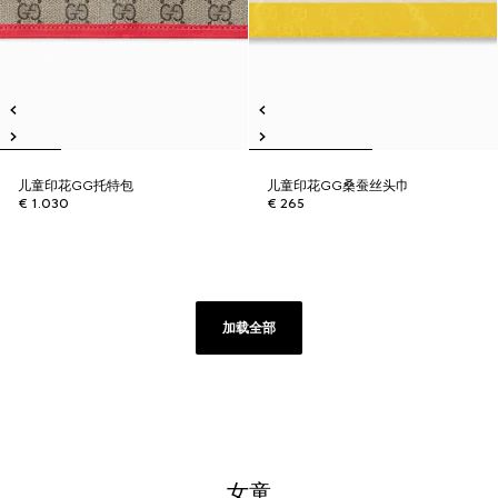
儿童印花GG托特包
儿童印花GG桑蚕丝头巾
€ 1.030
€ 265
加载全部
女童