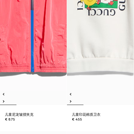
儿童尼龙皱摺夹克
儿童印花棉质卫衣
€ 875
€ 455