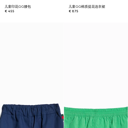
儿童印花GG腰包
儿童GG棉质提花连衣裙
€ 455
€ 875