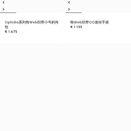
Ophidia系列饰Web织带小号斜挎
饰Web织带GG迷你手袋
包
€ 1.135
€ 1.675