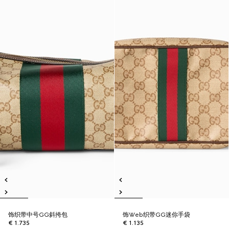
饰织带中号GG斜挎包
饰Web织带GG迷你手袋
€ 1.735
€ 1.135