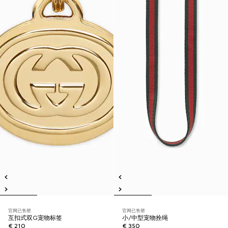
官网已售罄
官网已售罄
互扣式双G宠物标签
小/中型宠物拴绳
€ 210
€ 350