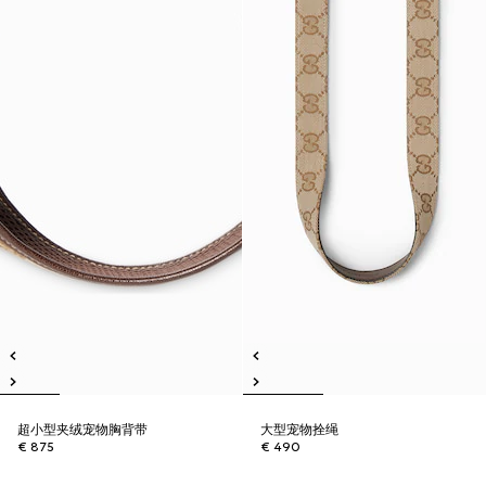
超小型夹绒宠物胸背带
大型宠物拴绳
€ 875
€ 490