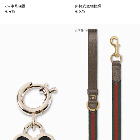
小/中号项圈
斜挎式宠物拴绳
€ 415
€ 575
首字母个性化定制