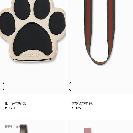
爪子造型坠饰
大型宠物拴绳
€ 220
€ 375
首字母个性化定制