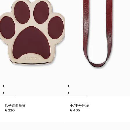
爪子造型坠饰
小/中号拴绳
€ 220
€ 405