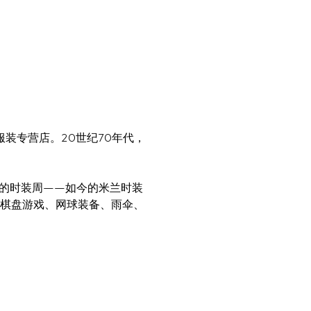
服装专营店。20世纪70年代，
馆举办的时装周——如今的米兰时装
棋盘游戏、网球装备、雨伞、