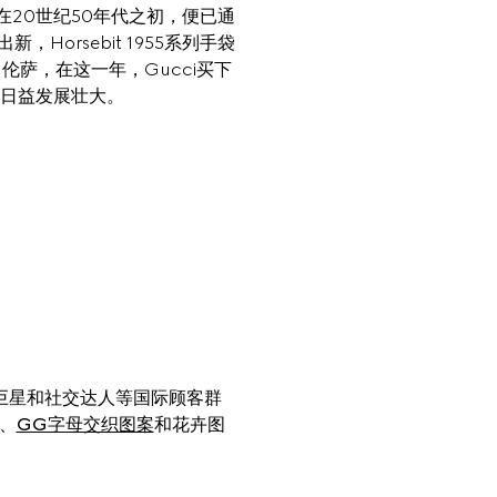
在20世纪50年代之初，便已通
rsebit 1955系列手袋
萨，在这一年，Gucci买下
日益发展壮大。
巨星和社交达人等国际顾客群
、
GG字母交织图案
和花卉图