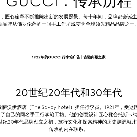
GUCCI：传承历程
，匠心诠释不断推陈出新的发展愿景。每十年间，品牌都会诞生
动品牌从佛罗伦萨的一间手工作坊蜕变为全球领先精品品牌之一
1922年的GUCCI行李箱广告 | 古驰典藏之家
20世纪20年代和30年代
在伦敦萨沃伊酒店（The Savoy hotel）担任行李员。1921年
 Nuova开设了自己的同名手工行李箱工坊。他的创意设计匠心糅合托
世纪20年代品牌创立之初，
旅行文化
和探索精神的历史渊源就此萌
传承的内在联系。