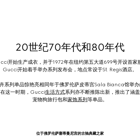
20世纪70年代和80年代
ucci开始生产成衣，并于1972年在纽约第五大道699号开设首家
Gucci开始着手举办系列发布会，地点常设于St. Regis酒店。
a花卉系列单品惊艳亮相同年于佛罗伦萨皮蒂宫Sala Bianca
这一时期，Gucci
生活方式
系列亦不断推陈出新，推出了涵盖
宠物狗旅行包和
家饰系列
等单品。
位于佛罗伦萨塞蒂曼尼宫的古驰典藏之家