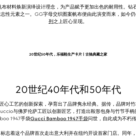
帆布材料焕新演绎设计理念，为产品赋予更加出色的耐用性。钻石菱
标志性元素之一。GG字母交织图案帆布便由此演变而来，如今仍
列
之上匠心呈现。
20世纪50年代，乐福鞋生产卡片 | 古驰典藏之家
20世纪40年代和50年代
对匠心工艺的创新探索，孕育出了品牌隽永经典。据传，品牌对竹材的
Guccio与佛罗伦萨工匠以创新匠艺，打造出鞍形包身与竹节手柄的
boo 1947手袋
Gucci Bamboo 1947手袋
问世，自此成为不朽传
一年，标志着这个品牌首次走出意大利并在纽约开设首家门店。同年，