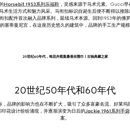
的
Horsebit 1953系列乐福鞋
，灵感来源于马术元素。Gucci早
术生活方式和魅力风采。马衔扣标识自诞生后便不断得以推陈出新，Ho
衔扣配件首次融入品牌系列，延续马术本源。回到1953年的佛罗伦
的塞蒂曼尼宫，在这座历史悠久的建筑中，品牌的手工生产规模
20世纪60年代，饰花卉图案桑蚕丝围巾 | 古驰典藏之家
20世纪50年代和60年代
际，品牌的影响力也在不断扩大，吸引了众多富豪名流、好莱坞
和印花设计纷纷涌现，并逐渐演变为日后的
Jackie 1961系列手袋
案。