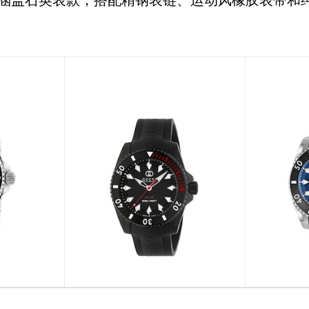
列还涵盖石英表款，搭配精钢表链、运动风橡胶表带和