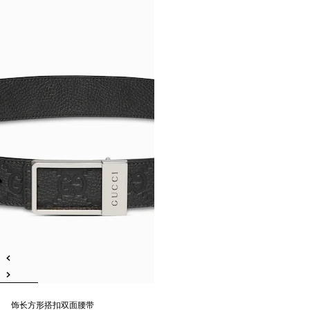
饰长方形搭扣双面腰带