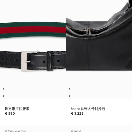
饰方形搭扣腰带
Brera系列大号斜挎包
€ 530
€ 3.225
首字母个性化定制
秀场款式