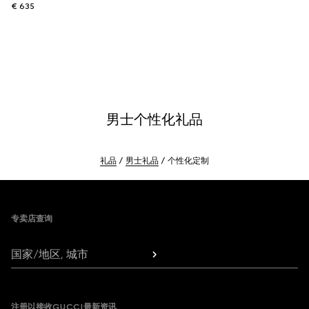
€ 635
男士个性化礼品
礼品
男士礼品
个性化定制
Footer
专卖店查询
国家/地区, 城市
注册以接收GUCCI最新资讯