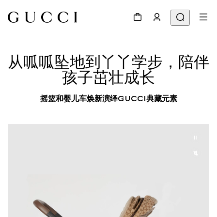
从呱呱坠地到丫丫学步，陪伴
孩子茁壮成长
摇篮和婴儿车焕新演绎GUCCI典藏元素