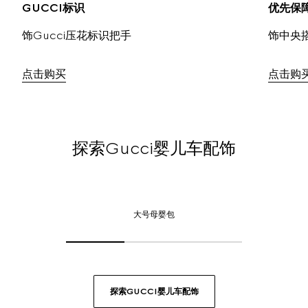
GUCCI标识
优先保
饰Gucci压花标识把手
饰中央
点击购买
点击购
探索Gucci婴儿车配饰
大
号
大号母婴包
母
婴
包,
点
击
探索GUCCI婴儿车配饰
或
轻