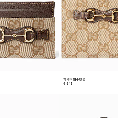
饰马衔扣小钱包
€ 645