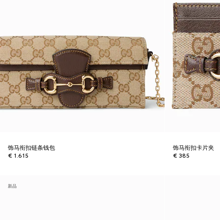
饰马衔扣链条钱包
饰马衔扣卡片夹
€ 1.615
€ 385
新品