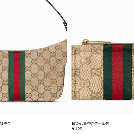
号斜挎包
饰Web织带迷你手拿包
€ 360