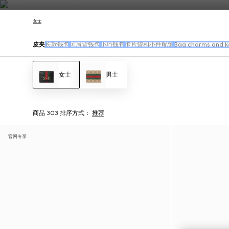
联系我们
女士
皮夹
长款钱包
可肩背钱包
小巧钱包
卡片袋和小件配饰
Bag charms and k
女士
男士
商品 303
排序方式：
推荐
官网专享