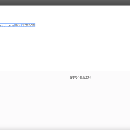
eychains
手包
技术配件
首字母个性化定制