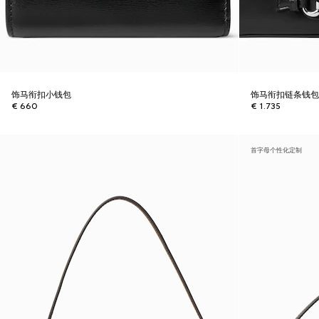
饰马衔扣小钱包
饰马衔扣链条钱
€ 660
€ 1.735
首字母个性化定制