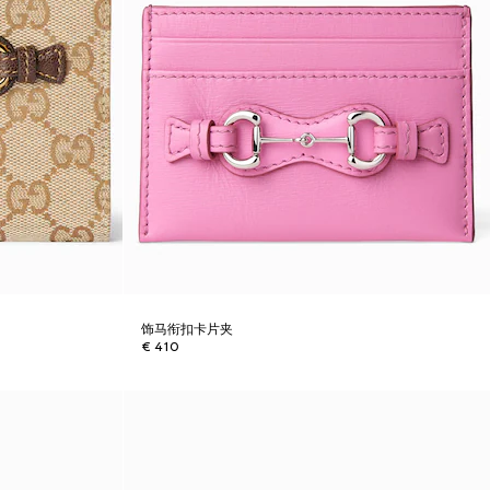
饰马衔扣卡片夹
€ 410