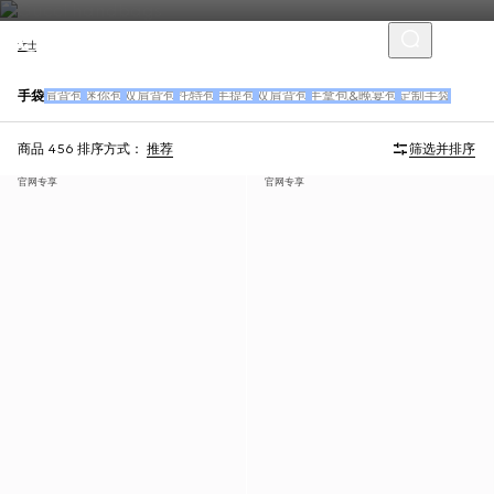
女士
手袋
肩背包
迷你包
双肩背包
托特包
手提包
双肩背包
手拿包&晚宴包
定制手袋
商品 456
排序方式：
推荐
筛选并排序
官网专享
官网专享