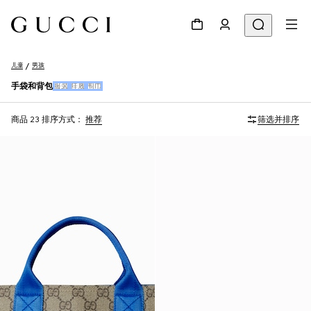
儿童
男孩
手袋和背包
服装
鞋履
围巾
商品 23
排序方式：
推荐
筛选并排序