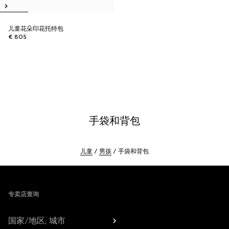
儿童花朵印花托特包
€ 805
手袋和背包
儿童
男孩
手袋和背包
Footer
专卖店查询
国家/地区, 城市