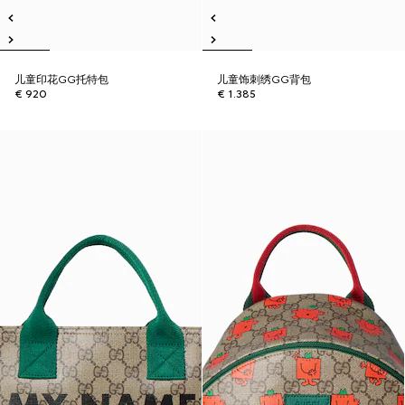
儿童印花GG托特包
儿童饰刺绣GG背包
€ 920
€ 1.385