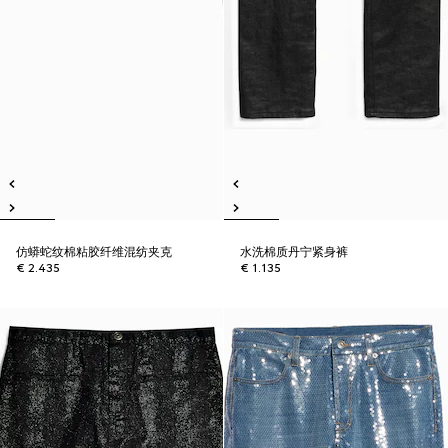
仿蟒蛇纹棉粘胶纤维混纺夹克
水洗棉质丹宁紧身裤
€ 2.435
€ 1.135