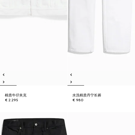
棉质牛仔夹克
水洗棉质丹宁长裤
€ 2.295
€ 980