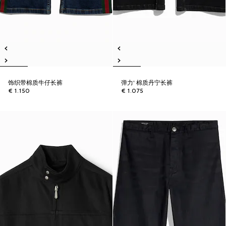
饰织带棉质牛仔长裤
弹力' 棉质丹宁长裤
€ 1.150
€ 1.075