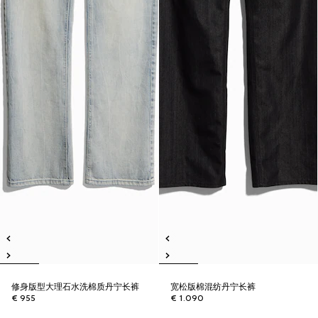
修身版型大理石水洗棉质丹宁长裤
宽松版棉混纺丹宁长裤
€ 955
€ 1.090