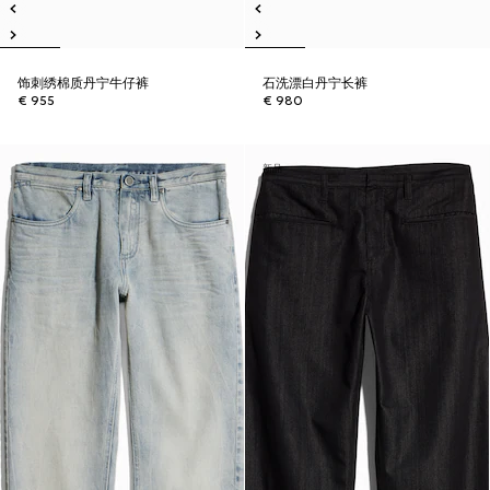
饰刺绣棉质丹宁牛仔裤
石洗漂白丹宁长裤
€ 955
€ 980
新品