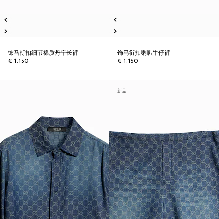
饰马衔扣细节棉质丹宁长裤
饰马衔扣喇叭牛仔裤
€ 1.150
€ 1.150
新品