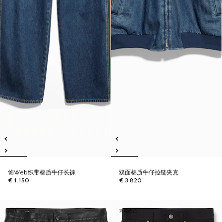
饰Web织带棉质牛仔长裤
双面棉质牛仔拉链夹克
€ 1.150
€ 3.820
新品
秀场款式