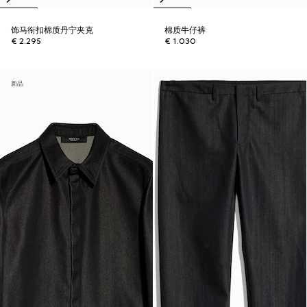
饰马衔扣棉质丹宁夹克
棉质牛仔裤
€ 2.295
€ 1.030
新品
新品