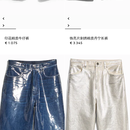
印花棉质牛仔裤
饰亮片刺绣棉质丹宁长裤
€ 1.075
€ 3.345