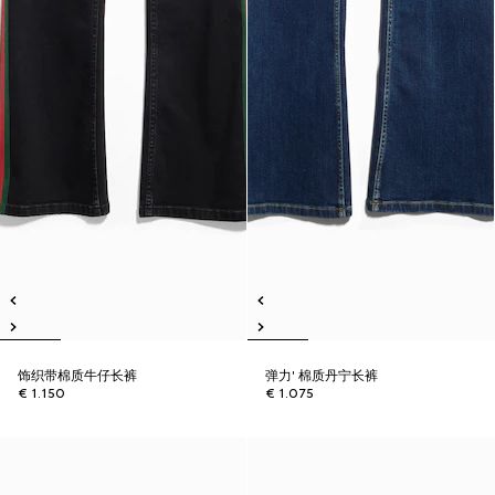
饰织带棉质牛仔长裤
弹力' 棉质丹宁长裤
€ 1.150
€ 1.075