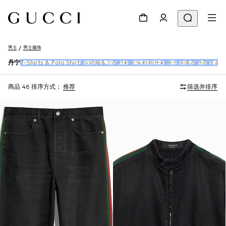
男士
男士服饰
丹宁
T-Shirts & Polo Shirts
运动服&卫衣
衬衫
套头衫和开衫
裤子
连体衣
外衣
皮革
商品 48
排序方式：
推荐
筛选并排序