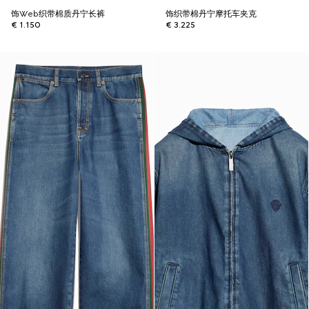
饰Web织带棉质丹宁长裤
饰织带棉丹宁摩托车夹克
€ 1.150
€ 3.225