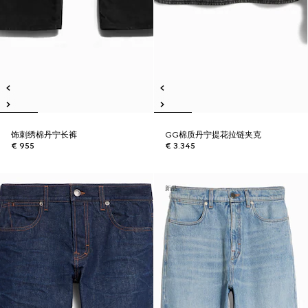
饰刺绣棉丹宁长裤
GG棉质丹宁提花拉链夹克
€ 955
€ 3.345
新品