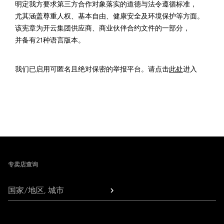
明定我方要求第三方合作对象落实的道德与法令遵循标准，
尤其涵盖尊重人权、基本自由、健康安全及环境保护等方面。
该宪章为开云集团供应商、商业伙伴合约文件的一部分，
并备有21种语言版本。
我们已启用可匿名且绝对保密的举报平台。请点击
此处
进入
Footer
专卖店查询
国家/地区, 城市