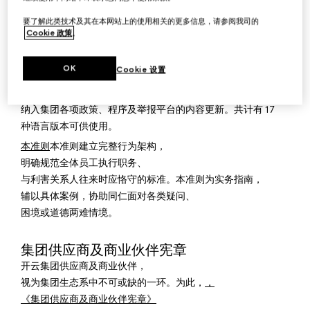
以及每位员工在日常工作中对集团价值观的承诺。
要了解此类技术及其在本网站上的使用相关的更多信息，请参阅我司的
开云集团对腐败及任何违反诚信原则的行为，
Cookie 政策
。
采取零容忍态度。
自 2005 年起，开云集团遵循 1996 年制定的《道德宪章》，
OK
Cookie 设置
透过本准则确立规范并引导日常行动的重要原则。
开云集团已于 2026 年发布修订版《道德准则》，
纳入集团各项政策、程序及举报平台的内容更新。共计有 17
种语言版本可供使用。
本准则
本准则建立完整行为架构，
明确规范全体员工执行职务、
与利害关系人往来时应恪守的标准。本准则为实务指南，
辅以具体案例，协助同仁面对各类疑问、
困境或道德两难情境。
集团供应商及商业伙伴宪章
开云集团供应商及商业伙伴，
视为集团生态系中不可或缺的一环。为此，
，
《集团供应商及商业伙伴宪章》