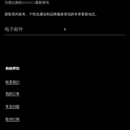
注册以接收GUCCI最新资讯
获取系列发布、个性化通信和品牌最新资讯的专享更新动态。
电子邮件
购物帮助
联系我们
我的订单
常见问题
取消订阅