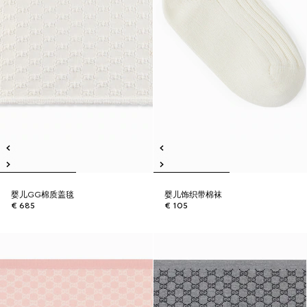
婴儿GG棉质盖毯
婴儿饰织带棉袜
€ 685
€ 105