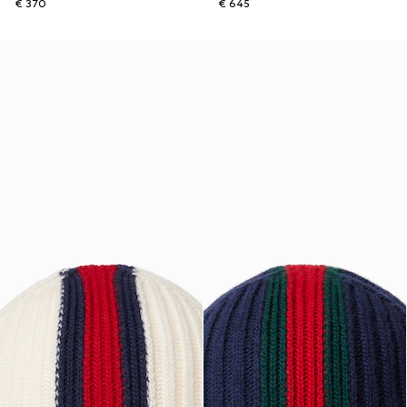
€ 370
€ 645