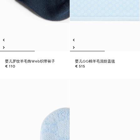
婴儿罗纹羊毛饰Web织带袜子
婴儿GG棉羊毛混纺盖毯
€ 110
€ 515