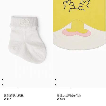
饰刺绣婴儿棉袜
婴儿GG厚绒布毛巾
€ 110
€ 385