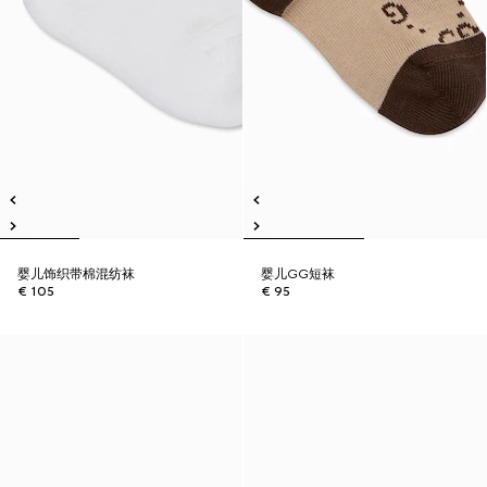
婴儿饰织带棉混纺袜
婴儿GG短袜
€ 105
€ 95