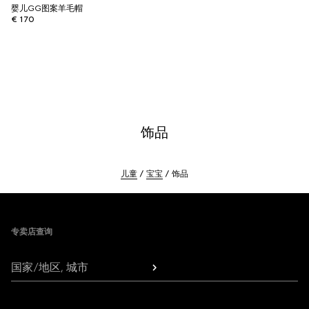
婴儿GG图案羊毛帽
€ 170
饰品
儿童
宝宝
饰品
Footer
专卖店查询
国家/地区, 城市