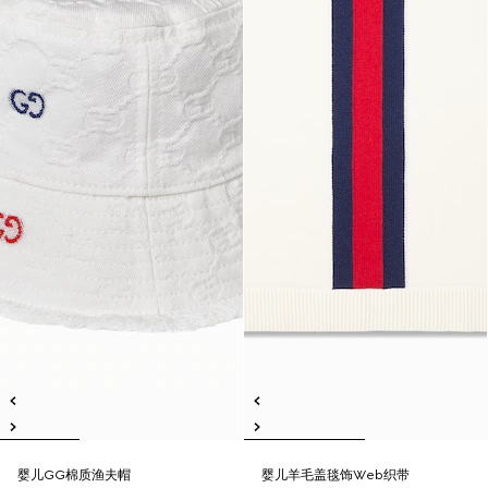
婴儿GG棉质渔夫帽
婴儿羊毛盖毯饰Web织带