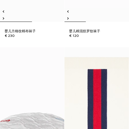
婴儿方格纹棉布袜子
婴儿棉混纺罗纹袜子
€ 230
€ 120