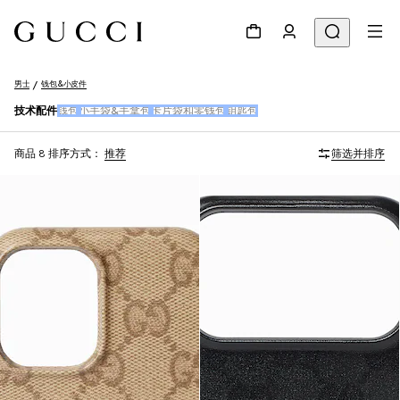
男士
钱包&小皮件
技术配件
钱包
小手袋&手拿包
卡片袋和零钱包
钥匙包
商品 8
排序方式：
推荐
筛选并排序