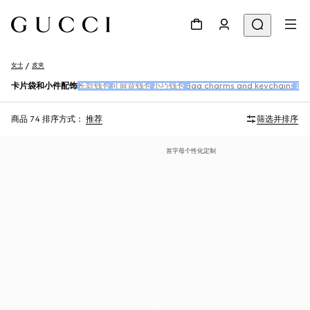
女士
皮夹
卡片袋和小件配饰
长款钱包
可肩背钱包
小巧钱包
Bag charms and keychains
手
商品 74
排序方式：
推荐
筛选并排序
首字母个性化定制