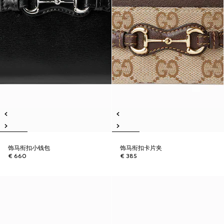
饰马衔扣小钱包
饰马衔扣卡片夹
€ 660
€ 385