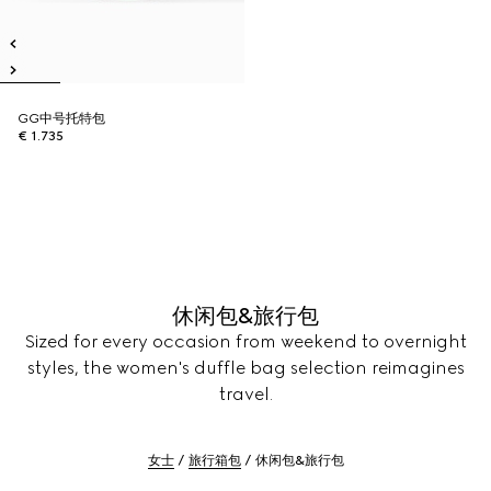
GG中号托特包
€ 1.735
休闲包&旅行包
Sized for every occasion from weekend to overnight
styles, the women's duffle bag selection reimagines
travel.
女士
旅行箱包
休闲包&旅行包