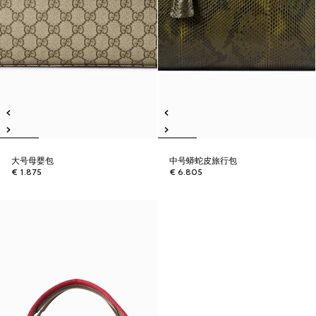
大号母婴包
中号蟒蛇皮旅行包
€ 1.875
€ 6.805