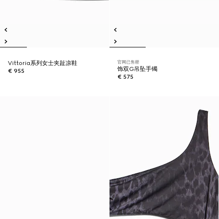
官网已售罄
Vittoria系列女士夹趾凉鞋
饰双G吊坠手镯
€ 955
€ 575