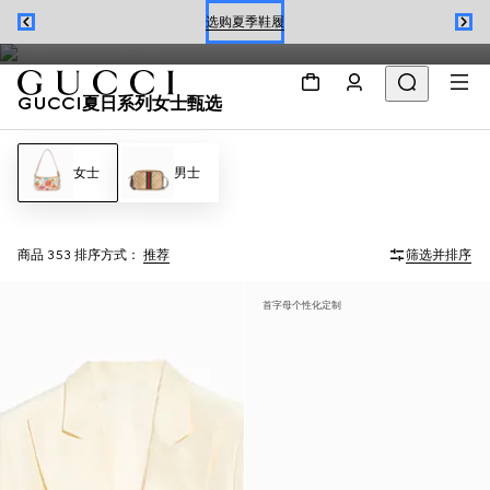
从Jackie 1961系列到Gucci Giglio系列的夏季连衣裙与手袋，呈现
选购夏季鞋履
Flora花卉印花之美，契合当季风格。
预约
GUCCI夏日系列女士甄选
选购夏季鞋履
女士
男士
商品 353
排序方式：
推荐
筛选并排序
首字母个性化定制