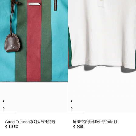
Gucci Tribeca系列大号托特包
饰织带罗纹棉质针织Polo衫
€ 1.850
€ 935