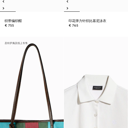
织带编织帽
印花弹力针织比基尼泳衣
€ 755
€ 765
圣特罗佩及线上专售