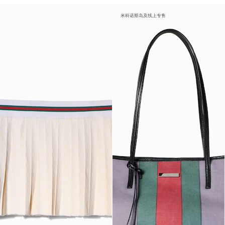
米科诺斯岛及线上专售