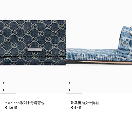
Madison系列中号肩背包
饰马衔扣女士拖鞋
€ 1.615
€ 645