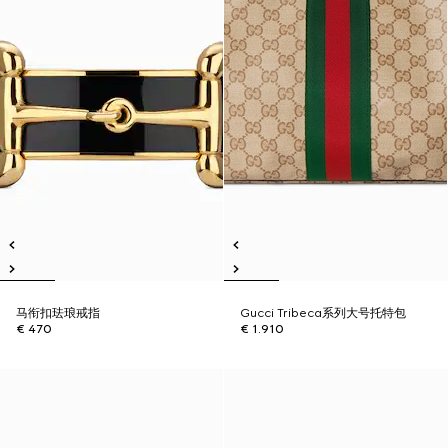
马衔扣珐琅戒指
Gucci Tribeca系列大号托特包
€ 470
€ 1.910