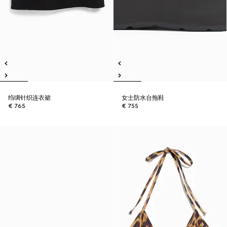
绉绸针织连衣裙
女士防水台拖鞋
€ 765
€ 755