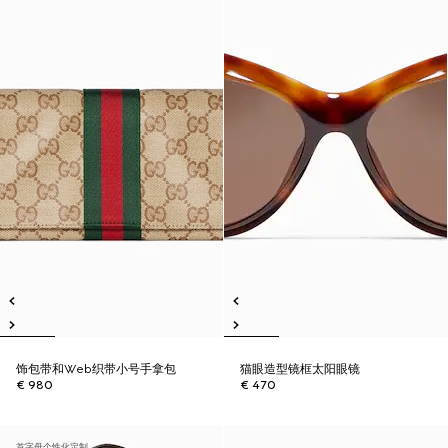
饰包带和Web织带小号手拿包
猫眼造型镜框太阳眼镜
€ 980
€ 470
首字母个性化定制