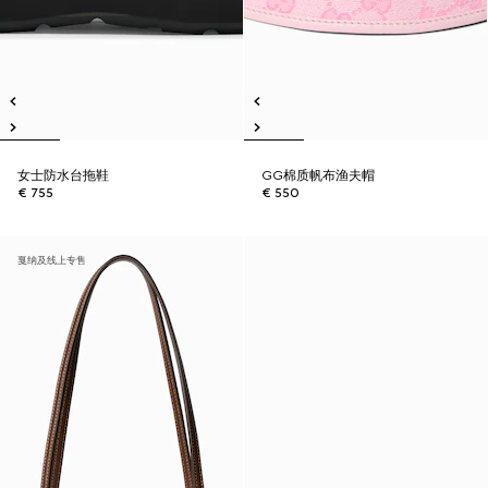
女士防水台拖鞋
GG棉质帆布渔夫帽
€ 755
€ 550
戛纳及线上专售