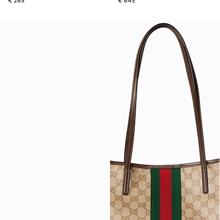
€ 265
€ 645