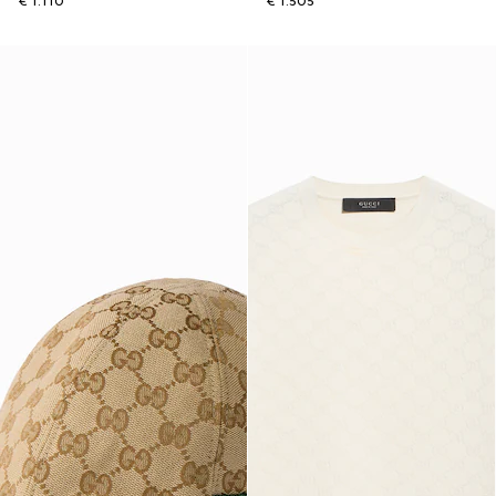
€ 1.110
€ 1.505