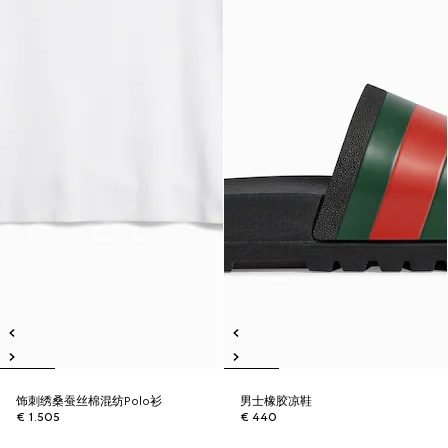
饰刺绣桑蚕丝棉混纺Polo衫
男士橡胶凉鞋
€ 1.505
€ 440