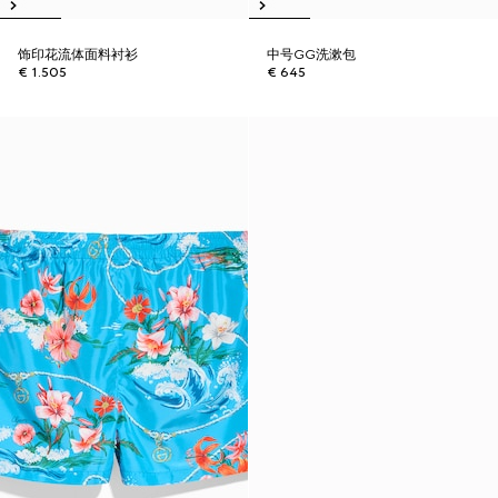
饰印花流体面料衬衫
中号GG洗漱包
€ 1.505
€ 645