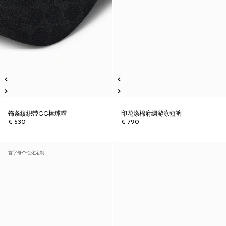
饰条纹织带GG棒球帽
印花涤棉府绸游泳短裤
€ 530
€ 790
首字母个性化定制