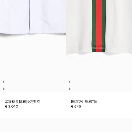
紧凑棉质帆布拉链夹克
饰印花针织棉T恤
€ 3.010
€ 645