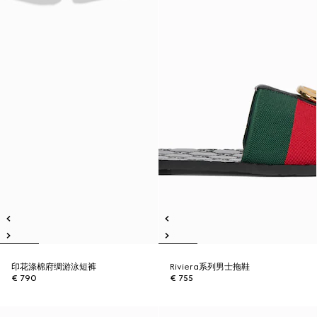
印花涤棉府绸游泳短裤
Riviera系列男士拖鞋
€ 790
€ 755