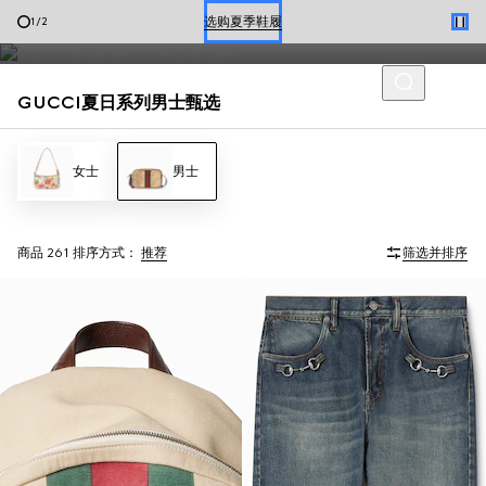
饰以品牌经典元素的男士乐福鞋与夏日箱包，呈现轻松随性的当季风
预约
2
/
2
格。
选购夏季鞋履
GUCCI夏日系列男士甄选
女士
男士
商品 261
排序方式：
推荐
筛选并排序