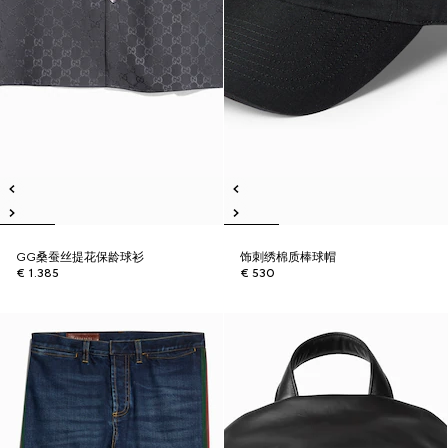
GG桑蚕丝提花保龄球衫
饰刺绣棉质棒球帽
€ 1.385
€ 530