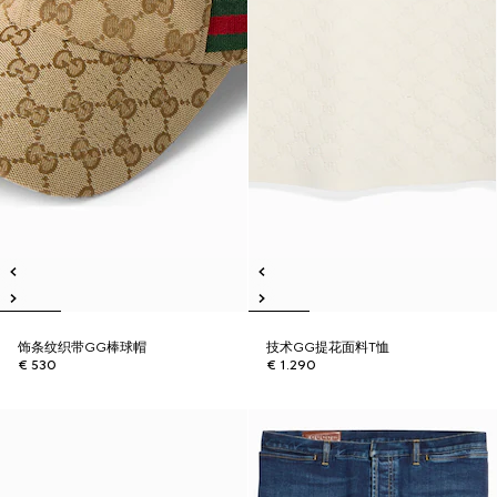
饰条纹织带GG棒球帽
技术GG提花面料T恤
€ 530
€ 1.290