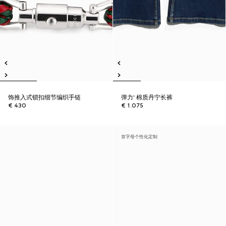
饰推入式锁扣细节编织手链
弹力' 棉质丹宁长裤
€ 430
€ 1.075
首字母个性化定制