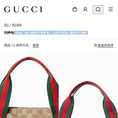
男士
男士箱包
托特包
邮差包
背包
小手袋&手拿包
腰包&单肩包
行李和旅行袋
商品 10
排序方式：
推荐
筛选并排序