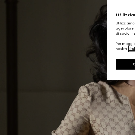
Utilizzia
Utilizziamo
agevolare l
di social n
Per maggior
nostra
Pol