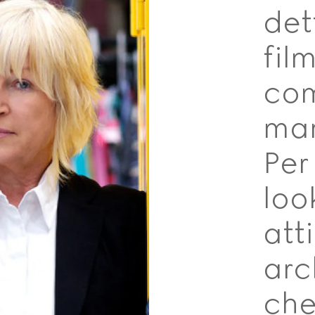
det
fil
com
mam
Per
loo
att
arc
che