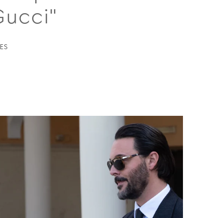
Gucci"
ES