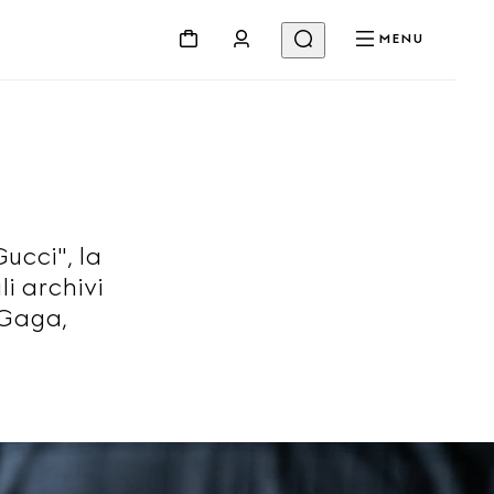
MENU
Gucci", la
i archivi
 Gaga,