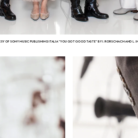
SY OF SONY MUSIC PUBLISHING ITALIA “YOU GOT GOOD TASTE” BY I. RORSCHACH AND L. I