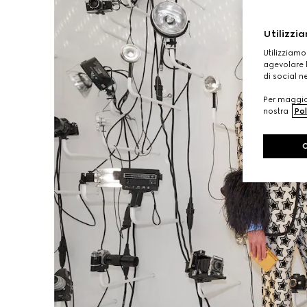
Utilizzia
Utilizziamo
agevolare l
di social n
Per maggior
nostra
Pol