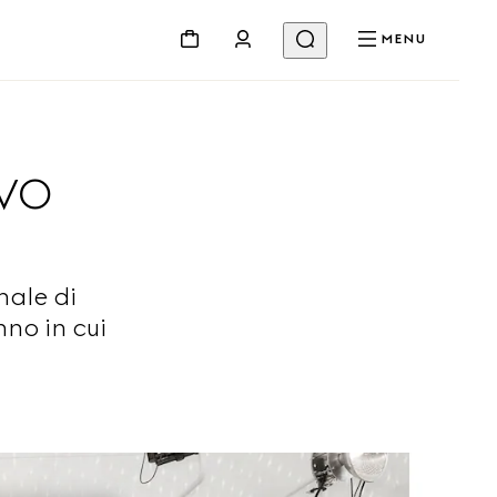
MENU
OVO
nale di
nno in cui