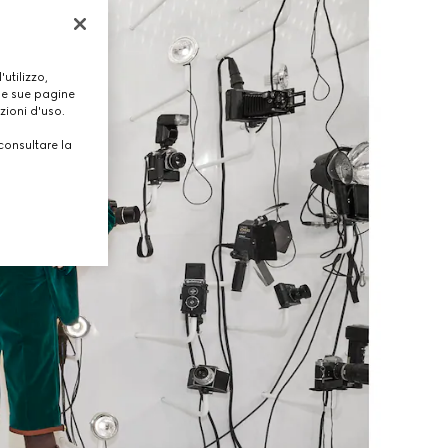
utilizzo,
lle sue pagine
zioni d'uso.
consultare la