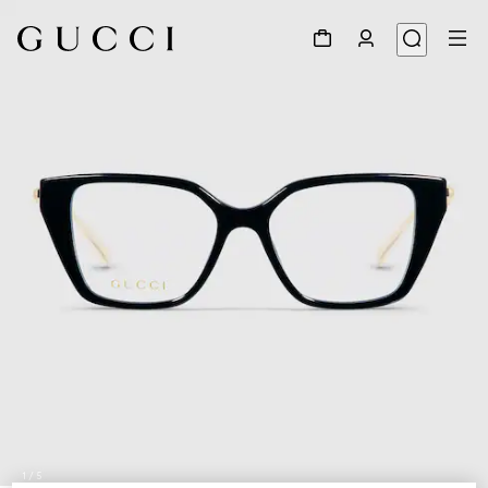
1
/
5