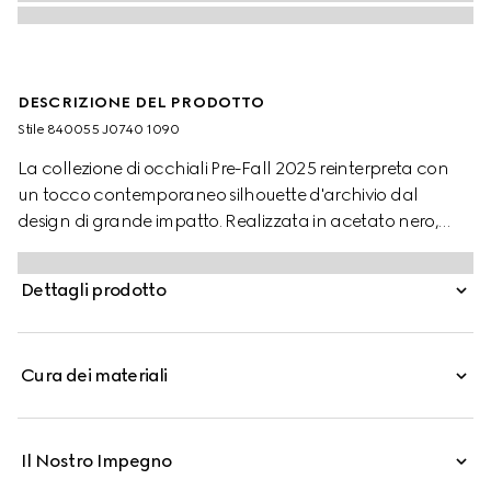
DESCRIZIONE DEL PRODOTTO
Stile ‎840055 J0740 1090
La collezione di occhiali Pre-Fall 2025 reinterpreta con
un tocco contemporaneo silhouette d'archivio dal
design di grande impatto. Realizzata in acetato nero,
questa montatura da vista cat-eye presenta aste in
metallo color oro chiaro decorate con perle e con il
Dettagli prodotto
motivo Incrocio GG in versione cut-out.
Cura dei materiali
Il Nostro Impegno