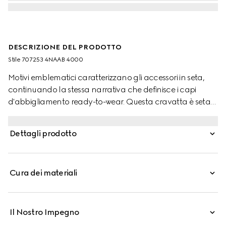
DESCRIZIONE DEL PRODOTTO
Stile ‎707253 4NAAB 4000
Motivi emblematici caratterizzano gli accessori in seta,
continuando la stessa narrativa che definisce i capi
d'abbigliamento ready-to-wear. Questa cravatta è seta
blu scuro è decorata dall'inconfondibile dettaglio
Doppia G.
Dettagli prodotto
Cura dei materiali
Il Nostro Impegno