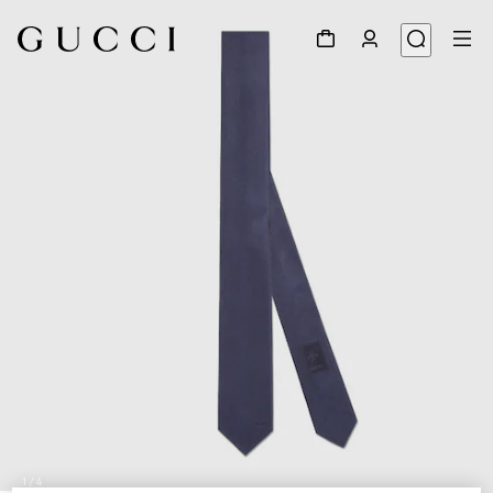
1
/
4