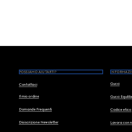
Footer
POSSIAMO AIUTARTI?
INFORMAZI
Gucci
Contattaci
Il mio ordine
Gucci Equili
Domande Frequenti
Codice etico
Disiscrizione Newsletter
Lavora con n