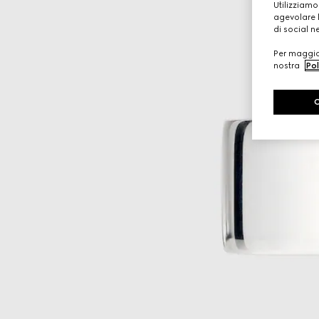
Utilizziamo
agevolare l
di social n
Per maggior
nostra
Pol