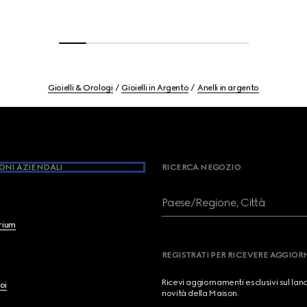
Gioielli & Orologi
Gioielli in Argento
Anelli in argento
ONI AZIENDALI
RICERCA NEGOZIO
Paese/Regione, Città
brium
REGISTRATI PER RICEVERE AGGIO
Ricevi aggiornamenti esclusivi sul lan
oi
novità della Maison.