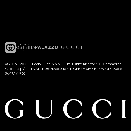
© 2016 - 2025 Guccio Gucci S.p.A. - Tutti i Diritti Riservati. G Commerce
Europe S.p.A. - IT VAT nr 05142860484. LICENZA SIAE N. 2294/I/1936 e
5647/I/1936