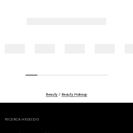
della pelle.
Beauty
Beauty Makeup
Footer
RICERCA NEGOZIO