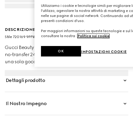
Utilizziamo i cookie e tecnologie simili per migliorare 
l'utilizzo, agevolare la nostra attività di marketing e c
nelle sue pagine di social network. Continuando ad util
presenti condizioni d'uso.
DESCRIZIONE DEL PRODOTTO
Per maggiori informazioni su queste tecnologie e sul lo
consultare la nostra
Politica sui cookie
.
Stile ‎720169 9PFWW 9220
Gucci Beauty presenta Éternité de Beauté, il fondotinta
OK
IMPOSTAZIONI COOKIE
no-transfer 24 ore di Gucci che offre alta coprenza con
una sola goccia di prodotto. La formula leggera, dalla
finitura opaca e radiosa, offre idratazione alla pelle e
aiuta a lenirla, mettendone in risalto la luminosità
Dettagli prodotto
naturale. Attraverso la combinazione di polveri ad alta
affinità con la pelle e pigmenti rivestiti con una
tecnologia di polimeri brevettata, questo fondotinta
Il Nostro Impegno
garantisce una copertura uniforme e impeccabile tutto il
giorno. Acido Ialuronico e Olio di Rosa Nera
contribuiscono a stimolare e mantenere l’idratazione
mentre polvere di Bamboo aiuta a controllare l’effetto
lucido, preservando al contempo la naturale luminosità