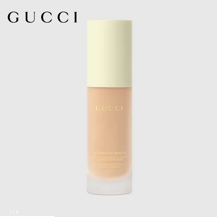
1
/
4