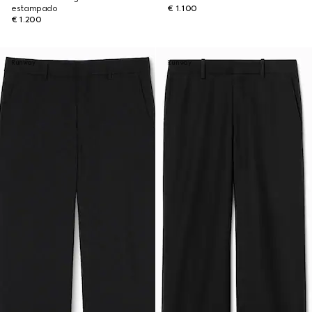
estampado
€ 1.100
€ 1.200
Runway
Runway