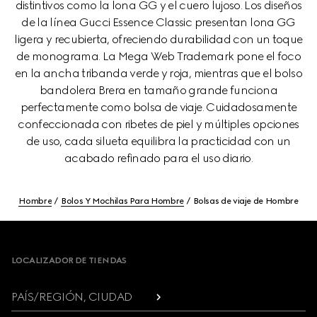
distintivos como la lona GG y el cuero lujoso. Los diseños
de la línea Gucci Essence Classic presentan lona GG
ligera y recubierta, ofreciendo durabilidad con un toque
de monograma. La Mega Web Trademark pone el foco
en la ancha tribanda verde y roja, mientras que el bolso
bandolera Brera en tamaño grande funciona
perfectamente como bolsa de viaje. Cuidadosamente
confeccionada con ribetes de piel y múltiples opciones
de uso, cada silueta equilibra la practicidad con un
acabado refinado para el uso diario.
Hombre
Bolos Y Mochilas Para Hombre
Bolsas de viaje de Hombre
Footer
LOCALIZADOR DE TIENDAS
PAÍS/REGIÓN, CIUDAD