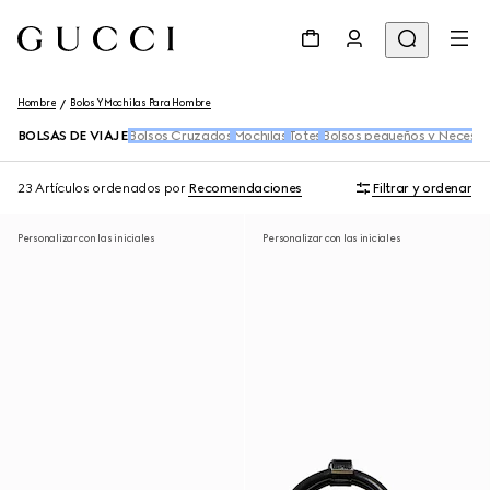
Hombre
Bolos Y Mochilas Para Hombre
BOLSAS DE VIAJE
Bolsos Cruzados
Mochilas
Totes
Bolsos pequeños y Neceser
23 Artículos
ordenados por
Recomendaciones
Filtrar y ordenar
Personalizar con las iniciales
Personalizar con las iniciales