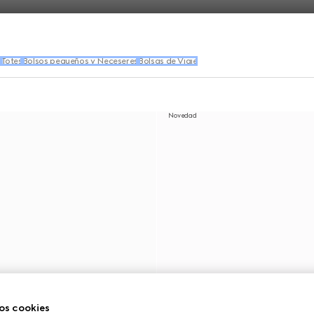
s
Totes
Bolsos pequeños y Neceseres
Bolsas de Viaje
Novedad
os cookies