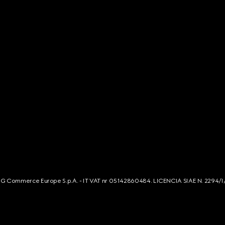
s. G Commerce Europe S.p.A. - IT VAT nr 05142860484. LICENCIA SIAE N. 2294/I