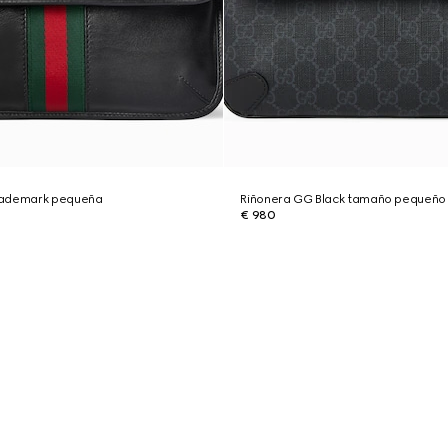
rademark pequeña
Riñonera GG Black tamaño pequeño
€ 980