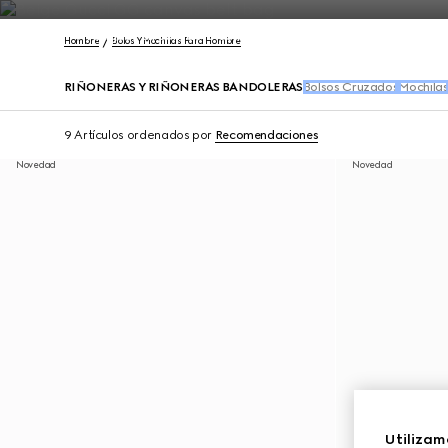
Póngase en contacto con nosotros
Hombre
Bolos Y Mochilas Para Hombre
RIÑONERAS Y RIÑONERAS BANDOLERAS
Bolsos Cruzados
Mochila
9 Artículos
ordenados por
Recomendaciones
Novedad
Novedad
Utilizam