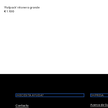
'Flatpack' riñonera grande
€ 1.100
Footer
¿NECESITA AYUDA?
EMPRESA
Acerca de G
Contacto