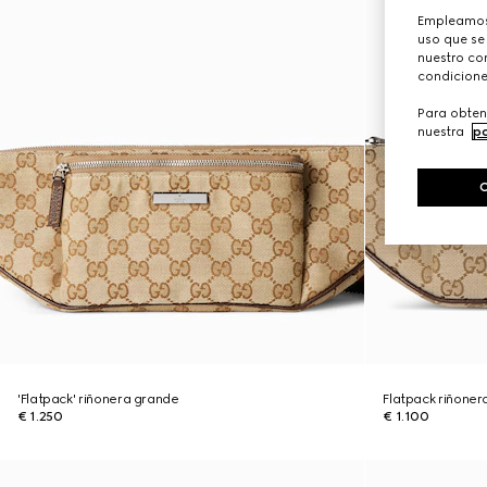
Empleamos 
uso que se
nuestro con
condicione
Para obten
nuestra
po
'Flatpack' riñonera grande
Flatpack riñone
€ 1.250
€ 1.100