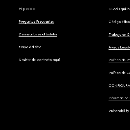
Mi pedido
Gucci Equili
Preguntas Frecuentes
Código ético
Desinscribirse al boletín
Trabaja en G
Mapa del sitio
Avisos Legal
Desistir del contrato aquí
Política de P
Política de C
CONFIGURA
Información 
Vulnerability