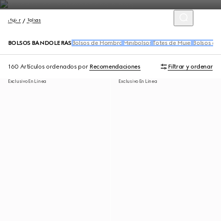
Mujer
Bolsas
BOLSOS BANDOLERAS
Bolsos de Hombro
Minibolsos
Totes de Mujer
Bolsos de
160 Artículos
ordenados por
Recomendaciones
Filtrar y ordenar
Exclusivo En Línea
Exclusivo En Línea