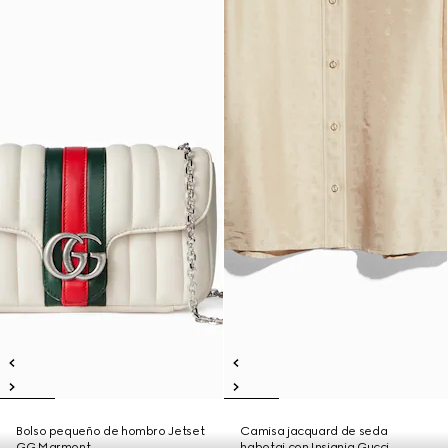
Bolso pequeño de hombro Jetset
Camisa jacquard de seda
GG Marmont
habotai con Insignia Gucci