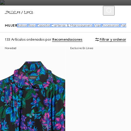
What's New
New In
MUJER
Bolsos
Ropa
Zapatos
Carteras & Marroquinería
Viaje
Accesorios
Pañue
133 Artículos
ordenados por
Recomendaciones
Filtrar y ordenar
Novedad
Exclusivo En Línea