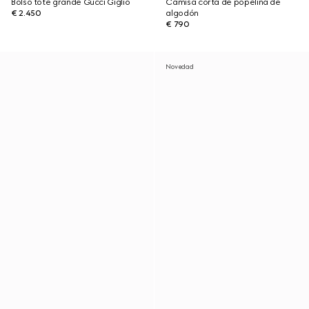
Bolso tote grande Gucci Giglio
Camisa corta de popelina de
€ 2.450
algodón
€ 790
Novedad