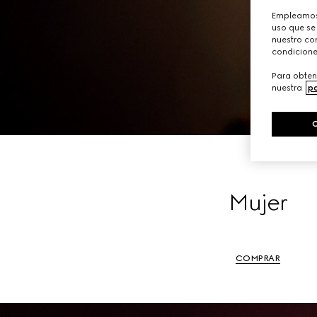
Empleamos 
uso que se
nuestro con
condicione
Para obten
nuestra
po
Mujer
COMPRAR