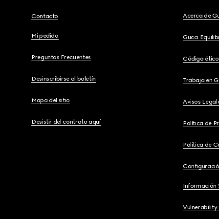
Acerca de G
Contacto
Mi pedido
Gucci Equili
Preguntas Frecuentes
Código ético
Desinscribirse al boletín
Trabaja en G
Mapa del sitio
Avisos Legal
Desistir del contrato aquí
Política de P
Política de C
Configuració
Información 
Vulnerability