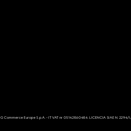
s. G Commerce Europe S.p.A. - IT VAT nr 05142860484. LICENCIA SIAE N. 2294/I