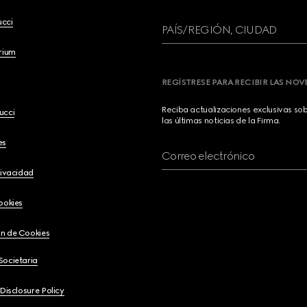
ucci
PAÍS/REGIÓN, CIUDAD
brium
REGÍSTRESE PARA RECIBIR LAS NO
Reciba actualizaciones exclusivas so
ucci
las últimas noticias de la Firma.
es
Correo electrónico
rivacidad
ookies
n de Cookies
Societaria
 Disclosure Policy