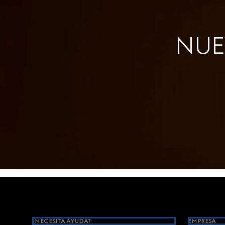
NUEV
Footer
¿NECESITA AYUDA?
EMPRESA