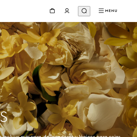
MENU
S
e incluye máscara, delineadores y lápices para cejas.