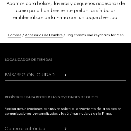
Adornos para bolsos, llaveros y pequeños accesorios de
cuero para hombres reinterpretan los símbolos
emblemáticos de la Firma con un toque divertido.
Hombre
Accesorios de Hombre
Bag charms and keychains for Men
Footer
LOCALIZADOR DE TIENDAS
PAÍS/REGIÓN, CIUDAD
REGÍSTRESE PARA RECIBIR LAS NOVEDADES DE GUCCI
Reciba actualizaciones exclusivas sobre el lanzamiento de la colección,
comunicaciones personalizadas y las últimas noticias de la Firma.
Correo electrónico