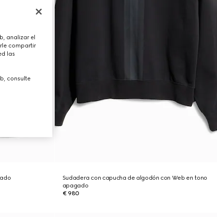
, analizar el
rle compartir
ed las
b, consulte
vado
Sudadera con capucha de algodón con Web en tono
apagado
€ 980