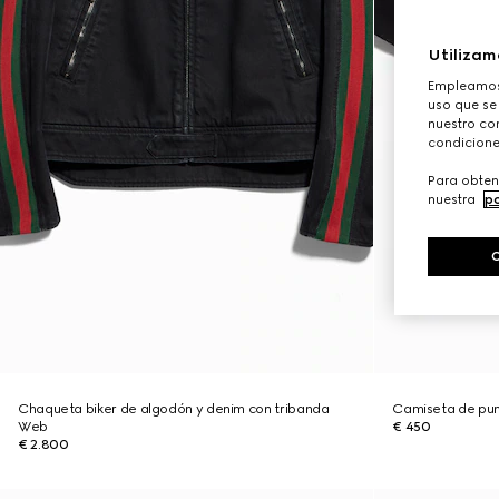
Utilizam
Empleamos 
uso que se
nuestro con
condicione
Para obten
nuestra
po
Chaqueta biker de algodón y denim con tribanda
Camiseta de pu
Web
€ 450
€ 2.800