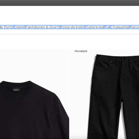
de Punto
Denim
Pantalones & Shorts
Ropa de baño
Outerwear
Piel
Chaquetas
Abri
Novedad