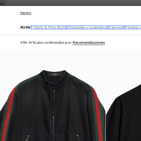
Póngase en contacto con nosotros
Hombre
ROPA
T-Shirts & Polo Shirts
Chándales y sudaderas
Camisas
Prendas 
496 Artículos
ordenados por
Recomendaciones