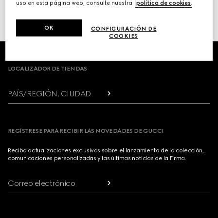
uso en esta página web, consulte nuestra
política de cookies
.
o haga clic aquí para acceder a su
historial de pedidos
OK
CONFIGURACIÓN DE
COOKIES
Footer
LOCALIZADOR DE TIENDAS
PAÍS/REGIÓN, CIUDAD
REGÍSTRESE PARA RECIBIR LAS NOVEDADES DE GUCCI
Reciba actualizaciones exclusivas sobre el lanzamiento de la colección,
comunicaciones personalizadas y las últimas noticias de la Firma.
Correo electrónico