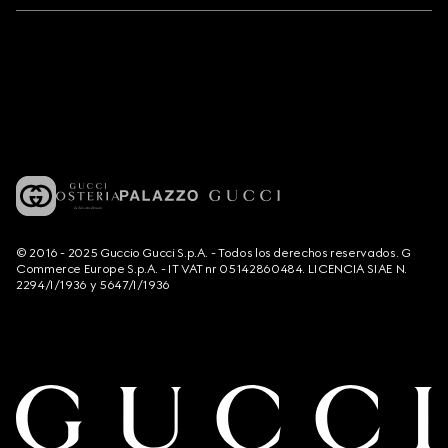
© 2016 - 2025 Guccio Gucci S.p.A. - Todos los derechos reservados. G
Commerce Europe S.p.A. - IT VAT nr 05142860484. LICENCIA SIAE N.
2294/I/1936 y 5647/I/1936