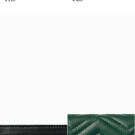
€ 290
€ 450