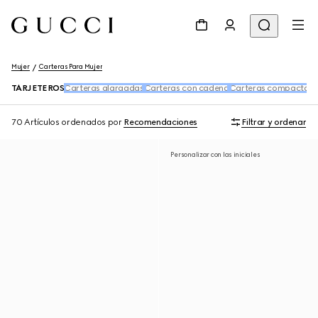
Mujer
Carteras Para Mujer
TARJETEROS
Carteras alargadas
Carteras con cadena
Carteras compactas
A
70 Artículos
ordenados por
Recomendaciones
Filtrar y ordenar
Personalizar con las iniciales