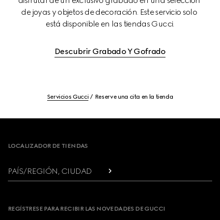
disfrutar de un exclusivo grabado en una selección 
de joyas y objetos de decoración. Este servicio solo 
está disponible en las tiendas Gucci.
Descubrir Grabado Y Gofrado
Servicios Gucci
Reserve una cita en la tienda
Footer
LOCALIZADOR DE TIENDAS
PAÍS/REGIÓN, CIUDAD
REGÍSTRESE PARA RECIBIR LAS NOVEDADES DE GUCCI