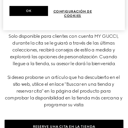
Reserve una cita con el equipo de asesores de clientes 
OK
CONFIGURACIÓN DE
para descubrir el universo de Gucci, adaptado a sus 
COOKIES
necesidades e intereses.
Solo disponible para clientes con cuenta MY GUCCI, 
durante la cita se le guiará a través de las últimas 
colecciones, recibirá consejos de estilo a medida y 
explorará las opciones de personalización. Cuando 
llegue a la tienda, su asesor le dará la bienvenida.
Si desea probarse un artículo que ha descubierto en el 
sitio web, utilice el enlace "Buscar en una tienda y 
reservar cita" en la página del producto para 
comprobar la disponibilidad en la tienda más cercana y 
programar su visita.
RESERVE UNA CITA EN LA TIENDA